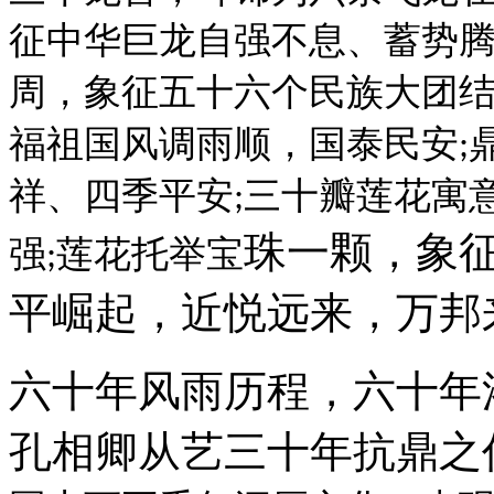
征中华巨龙自强不息、蓄势
周，象征五十六个民族大团
福祖国风调雨顺，国泰民安
;
祥、四季平安
三十瓣莲花寓
;
强
莲花托举
宝
珠一颗，象
;
平崛起，近悦远来，万邦
六十年风雨历程，六十年
孔相卿从艺三十年抗鼎之