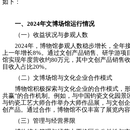
如下：
一、
2024
年
文博场馆运行情况
（
一）
收益状况与参观人数
2024
年，博物馆参观人数稳步增长，全年
上一年增长
8%
。通过文创产品销售、研学游项
馆实现年度营收约
80
万元，其中文创产品销售
目收入占比
20%
。
（
二）
文博场馆与文化企业合作模式
博物馆积极探索与文化企业的合作模式，
共赢
”
的合作机制。例如，与中国钧瓷文化园景
与钧瓷工艺大师合作举办大师作品展，与文创
创产品。通过合作，博物馆不仅丰富了展览内
（三）
管理与经营界限