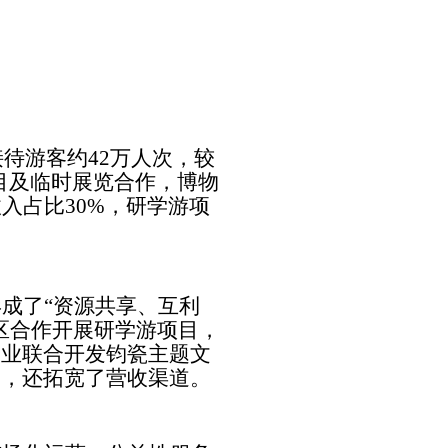
接待游客约
42
万人次，较
目及临时展览合作，博物
收入占比
30%
，研学游项
形成了
“
资源共享、互利
区合作开展研学游项目，
企业联合开发钧瓷主题文
容，还拓宽了营收渠道。